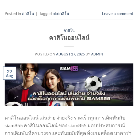
Posted in
คาสิโน
|
Tagged
okคาสิโน
Leave a comment
คาสิโน
คาสิโนออนไลน์
POSTED ON
AUGUST 27, 2025
BY
ADMIN
27
Aug
คาสิโนออนไลน์ เล่นง่าย จ่ายจริง รวดเร็วทุกการเดิมพันกับ
siam855 คาสิโนออนไลน์ ของ siam855 มอบประสบการณ์
การเดิมพันที่ครบวงจรและทันสมัยที่สุด ทั้งเกมสล็อต บาคาร่า