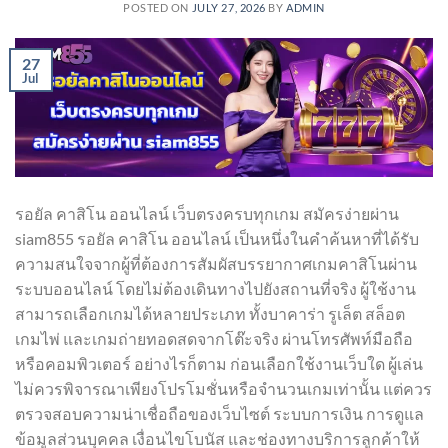
POSTED ON
JULY 27, 2026
BY
ADMIN
27
Jul
รอยัล คาสิโน ออนไลน์ เว็บตรงครบทุกเกม สมัครง่ายผ่าน
siam855 รอยัล คาสิโน ออนไลน์ เป็นหนึ่งในคำค้นหาที่ได้รับ
ความสนใจจากผู้ที่ต้องการสัมผัสบรรยากาศเกมคาสิโนผ่าน
ระบบออนไลน์ โดยไม่ต้องเดินทางไปยังสถานที่จริง ผู้ใช้งาน
สามารถเลือกเกมได้หลายประเภท ทั้งบาคาร่า รูเล็ต สล็อต
เกมไพ่ และเกมถ่ายทอดสดจากโต๊ะจริง ผ่านโทรศัพท์มือถือ
หรือคอมพิวเตอร์ อย่างไรก็ตาม ก่อนเลือกใช้งานเว็บใด ผู้เล่น
ไม่ควรพิจารณาเพียงโปรโมชั่นหรือจำนวนเกมเท่านั้น แต่ควร
ตรวจสอบความน่าเชื่อถือของเว็บไซต์ ระบบการเงิน การดูแล
ข้อมูลส่วนบุคคล เงื่อนไขโบนัส และช่องทางบริการลูกค้าให้