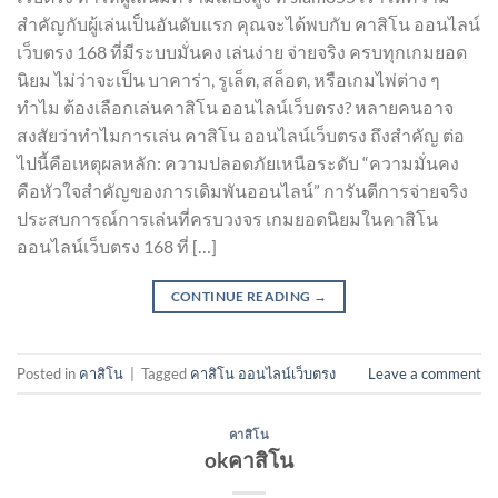
สำคัญกับผู้เล่นเป็นอันดับแรก คุณจะได้พบกับ คาสิโน ออนไลน์
เว็บตรง 168 ที่มีระบบมั่นคง เล่นง่าย จ่ายจริง ครบทุกเกมยอด
นิยม ไม่ว่าจะเป็น บาคาร่า, รูเล็ต, สล็อต, หรือเกมไพ่ต่าง ๆ
ทำไม ต้องเลือกเล่นคาสิโน ออนไลน์เว็บตรง? หลายคนอาจ
สงสัยว่าทำไมการเล่น คาสิโน ออนไลน์เว็บตรง ถึงสำคัญ ต่อ
ไปนี้คือเหตุผลหลัก: ความปลอดภัยเหนือระดับ “ความมั่นคง
คือหัวใจสำคัญของการเดิมพันออนไลน์” การันตีการจ่ายจริง
ประสบการณ์การเล่นที่ครบวงจร เกมยอดนิยมในคาสิโน
ออนไลน์เว็บตรง 168 ที่ […]
CONTINUE READING
→
Posted in
คาสิโน
|
Tagged
คาสิโน ออนไลน์เว็บตรง
Leave a comment
คาสิโน
okคาสิโน