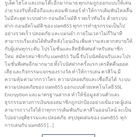
รูเล็ต ไฮโล และเกมโต๊ะอีกมากมาย ทุกเกมถูกออกแบบให้เล่น
ง่าย รองรับทั้งมือถือและคอมพิวเตอร์ ทำให้การเดิมพันไหลลื่น
ไม่มีสะดุด ระบบฝาก-ถอนอัตโนมัติ รวดเร็วทันใจ ด้วยระบบ
ฝาก-ถอนอัตโนมัติ ของ siam855 ทุกการทำธุรกรรมเป็นไป
อย่างรวดเร็ว ปลอดภัย และแม่นยำ ภายในเวลาไม่กี่วินาที
สามารถเริ่มเล่นได้ทันทีหลังโอนเงิน เพิ่มความสะดวกสบายให้
กับผู้เล่นทุกระดับ โปรโมชั่นและสิทธิพิเศษสำหรับสมาชิก
ใหม่ สมัครสมาชิกกับ siam855 วันนี้ รับโบนัสต้อนรับและโปร
โมชั่นพิเศษอีกมากมาย ทั้งโบนัสฝากครั้งแรก เครดิตคืนยอด
เสีย และกิจกรรมแจกของรางวัล ทำให้การเล่น คาสิโน มี
ความคุ้มค่ามากกว่าใคร ความปลอดภัยและเชื่อถือได้ ระบบ
ความปลอดภัยของ siam855 ออกแบบด้วยเทคโนโลยี SSL
Encryption และมาตรฐานสากล ทำให้ข้อมูลส่วนตัวและ
ธุรกรรมทางการเงินของสมาชิกถูกปกป้องอย่างเข้มงวด ผู้เล่น
สามารถวางใจได้ว่าทุกการเดิมพันกับ คาสิโนออนไลน์ จะเป็น
ไปอย่างยุติธรรมและปลอดภัย สรุปจุดเด่นของ siam855 ทุก
การเล่นกับ siam855 […]