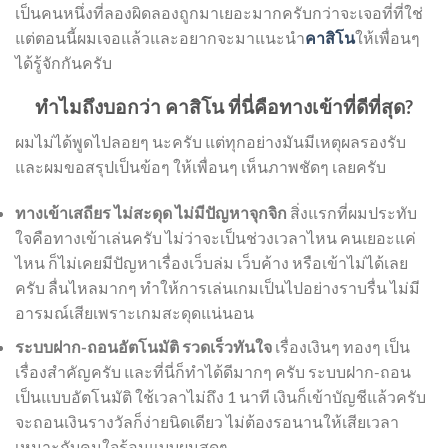
เป็นคนหนึ่งที่ลองผิดลองถูกมาเยอะมากครับกว่าจะเจอที่ที่ใช่
แต่ตอนนี้ผมเจอแล้วและอยากจะมาแนะนำ
คาสิโน
ให้เพื่อนๆ
ได้รู้จักกันครับ
ทำไมถึงบอกว่า คาสิโน ที่นี่คือทางเข้าที่ดีที่สุด?
ผมไม่ได้พูดไปลอยๆ นะครับ แต่ทุกอย่างมันมีเหตุผลรองรับ
และผมขอสรุปเป็นข้อๆ ให้เพื่อนๆ เห็นภาพชัดๆ เลยครับ
ทางเข้าเสถียร ไม่สะดุด ไม่มีปัญหาจุกจิก
สิ่งแรกที่ผมประทับ
ใจคือทางเข้าเล่นครับ ไม่ว่าจะเป็นช่วงเวลาไหน คนเยอะแค่
ไหน ก็ไม่เคยมีปัญหาเรื่องเว็บล่ม เว็บค้าง หรือเข้าไม่ได้เลย
ครับ ลื่นไหลมากๆ ทำให้การเล่นเกมเป็นไปอย่างราบรื่น ไม่มี
อารมณ์เสียเพราะเกมสะดุดแน่นอน
ระบบฝาก-ถอนอัตโนมัติ รวดเร็วทันใจ
เรื่องเงินๆ ทองๆ เป็น
เรื่องสำคัญครับ และที่นี่ก็ทำได้ดีมากๆ ครับ ระบบฝาก-ถอน
เป็นแบบอัตโนมัติ ใช้เวลาไม่ถึง 1 นาที เงินก็เข้าบัญชีแล้วครับ
จะถอนเงินรางวัลก็ง่ายนิดเดียว ไม่ต้องรอนานให้เสียเวลา
เหมาะกับคนใจร้อนแบบผมสุดๆ